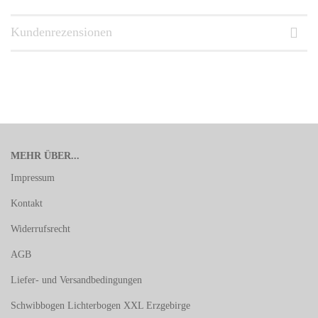
Kundenrezensionen
MEHR ÜBER...
Impressum
Kontakt
Widerrufsrecht
AGB
Liefer- und Versandbedingungen
Schwibbogen Lichterbogen XXL Erzgebirge