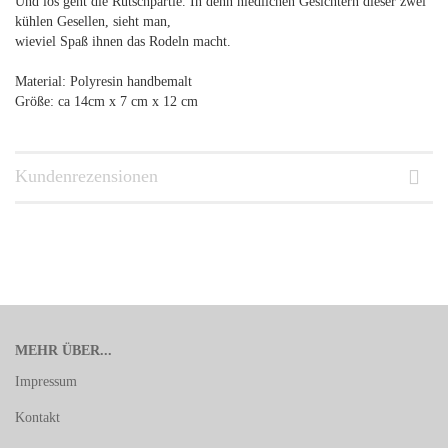
Und los geht die Rutschpartie. In denn niedlichen Gesichtern dieser zwei
kühlen Gesellen, sieht man,
wieviel Spaß ihnen das Rodeln macht.
Material: Polyresin handbemalt
Größe: ca 14cm x 7 cm x 12 cm
Kundenrezensionen
MEHR ÜBER...
Impressum
Kontakt