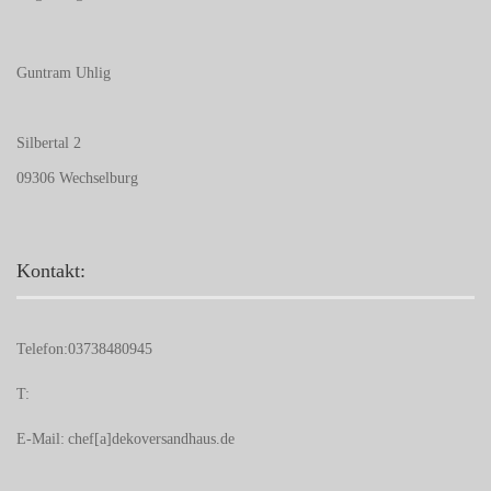
Guntram Uhlig
Silbertal 2
09306 Wechselburg
Kontakt:
Telefon:
03738480945
T:
E-Mail:
chef[a]dekoversandhaus.de