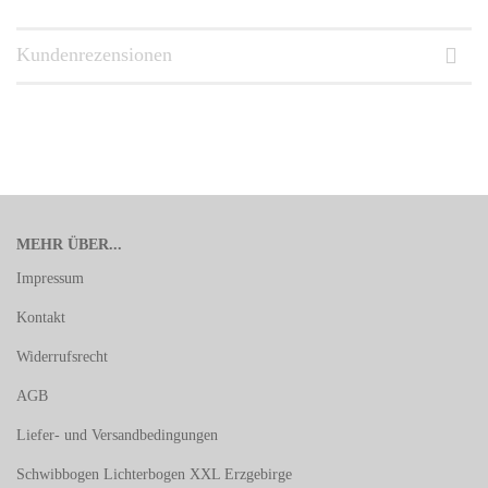
Kundenrezensionen
MEHR ÜBER...
Impressum
Kontakt
Widerrufsrecht
AGB
Liefer- und Versandbedingungen
Schwibbogen Lichterbogen XXL Erzgebirge