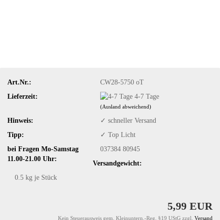
Art.Nr.:
CW28-5750 oT
Lieferzeit:
4-7 Tage
(Ausland abweichend)
Hinweis:
✓ ​schneller Versand
Tipp:
✓ ​Top Licht
bei Fragen Mo-Samstag
037384 80945
11.00-21.00 Uhr:
Versandgewicht:
0.5
kg je Stück
5,99 EUR
Kein Steuerausweis gem. Kleinuntern.-Reg. §19 UStG zzgl.
Versand