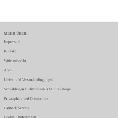
MEHR ÜBER...
Impressum
Kontakt
Widerrufsrecht
AGB
Liefer- und Versandbedingungen
Schwibbogen Lichterbogen XXL Erzgebirge
Privatsphäre und Datenschutz
Callback Service
Cookie Einstellungen