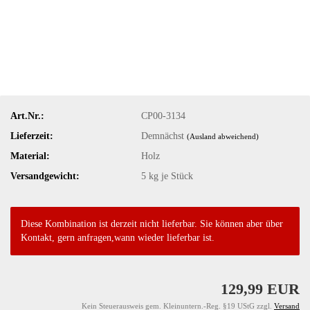
Art.Nr.:
CP00-3134
Lieferzeit:
Demnächst
(Ausland abweichend)
Material:
Holz
Versandgewicht:
5
kg je Stück
Diese Kombination ist derzeit nicht lieferbar. Sie können aber über
Kontakt, gern anfragen,wann wieder lieferbar ist.
129,99 EUR
Kein Steuerausweis gem. Kleinuntern.-Reg. §19 UStG zzgl.
Versand