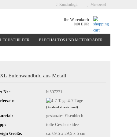
Kundenlogin
Merkzettel
Ihr Warenkorb
0,00 EUR
BLECHSCHILDER
BLECHAUTOS UND MOTORRÄDER
NEUHEITEN
%SONDERANGEBOTE%
XL Eulenwandbild aus Metall
t.Nr.:
hi507221
eferzeit:
4-7 Tage
(Ausland abweichend)
terial:
gestanztes Eisenblech
pp:
tolle Geschenkidee
sign Größe:
ca. 69,5 x 29,5 x 5 cm