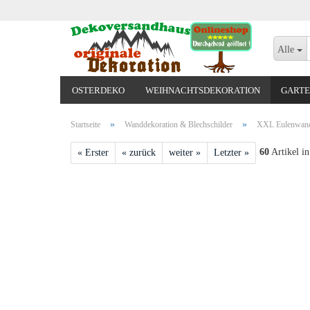
Alle
OSTERDEKO
WEIHNACHTSDEKORATION
GARTE
VALENTINSTAG, MUTTERTAG, ODER GEBURTSTAG
»
»
Startseite
Wanddekoration & Blechschilder
XXL Eulenwandb
60
Artikel in
« Erster
« zurück
weiter »
Letzter »