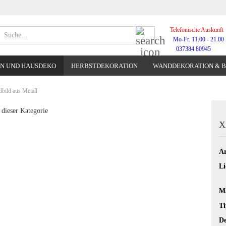
Telefonische Auskunft
Suche...
Mo-Fr. 11.00 - 21.00
037384 80945
N UND HAUSDEKO
HERBSTDEKORATION
WANDDEKORATION & 
WANDUHREN
ild aus Metall
 dieser Kategorie
X
Ar
Li
Ma
Ti
De