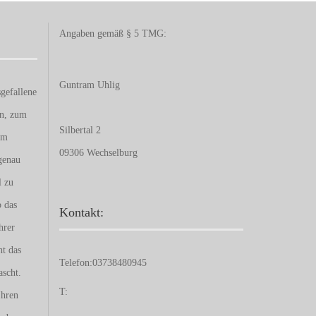
Angaben gemäß § 5 TMG:
Guntram Uhlig
gefallene
en, zum
Silbertal 2
um
09306 Wechselburg
genau
l zu
b das
Kontakt:
hrer
nt das
Telefon:
03738480945
ascht.
T:
Ihren